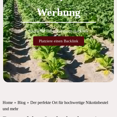
Werbung
Setzen Sie außerdem einen Backlink.
Platziere einen Backlink
Home
»
Blog
»
Der perfekte Ort für hochwertige Nikotinbeutel
und mehr