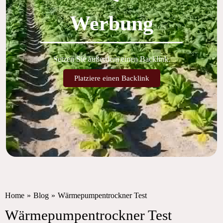
Werbung
Setzen Sie außerdem einen Backlink.
Platziere einen Backlink
Home
»
Blog
»
Wärmepumpentrockner Test
Wärmepumpentrockner Test