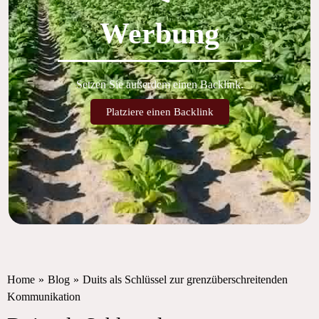
Werbung
Setzen Sie außerdem einen Backlink.
Platziere einen Backlink
Home
»
Blog
»
Duits als Schlüssel zur grenzüberschreitenden
Kommunikation